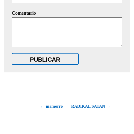
Comentario
←
mamorro
RADIKAL SATAN
→