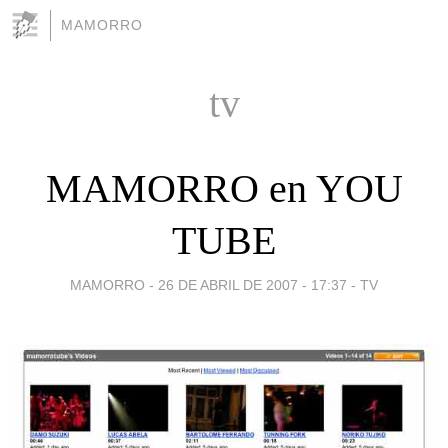
MAMORRO
tv
MAMORRO en YOU
TUBE
MAMORRO -
26 DE ABRIL DE 2007 - 17:37
-
TV