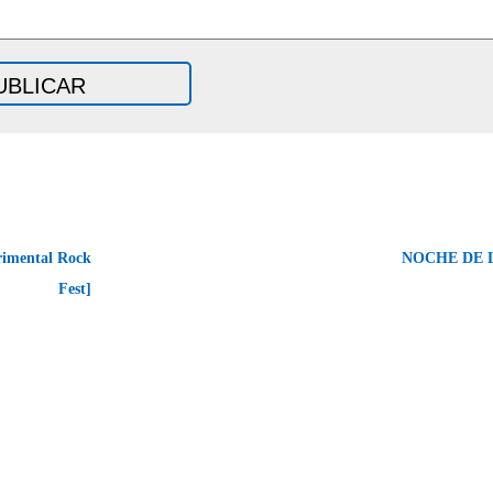
imental Rock
NOCHE DE 
Fest]