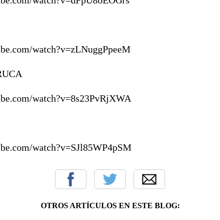
tube.com/watch?v=zLNuggPpeeM
RUCA
tube.com/watch?v=8s23PvRjXWA
tube.com/watch?v=SJl85WP4pSM
OTROS ARTÍCULOS EN ESTE BLOG: