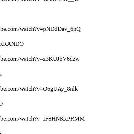
tube.com/watch?v=pNDdDav_6pQ
ERRANDO
tube.com/watch?v=z3KUJbV6dzw
K
tube.com/watch?v=O6gUAy_8nlk
O
utube.com/watch?v=IF8HNKxPRMM
S