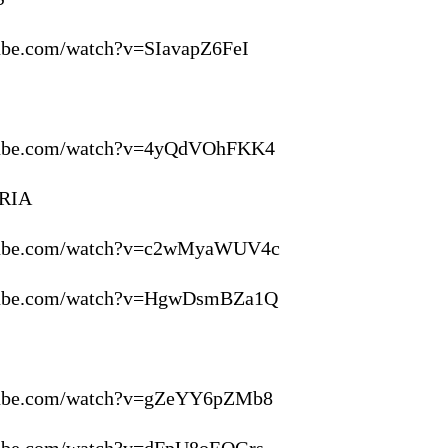
ube.com/watch?v=SIavapZ6FeI
tube.com/watch?v=4yQdVOhFKK4
RIA
tube.com/watch?v=c2wMyaWUV4c
tube.com/watch?v=HgwDsmBZa1Q
tube.com/watch?v=gZeYY6pZMb8
tube.com/watch?v=dFpU8oEOGrs