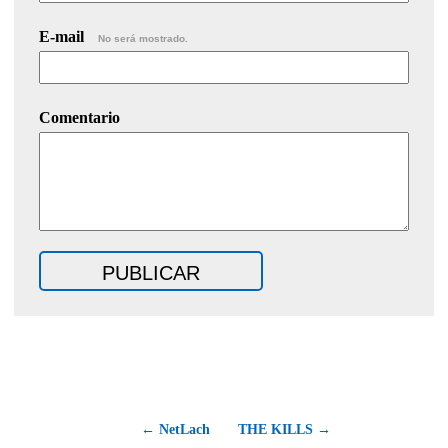
E-mail
No será mostrado.
Comentario
← NetLach
THE KILLS →