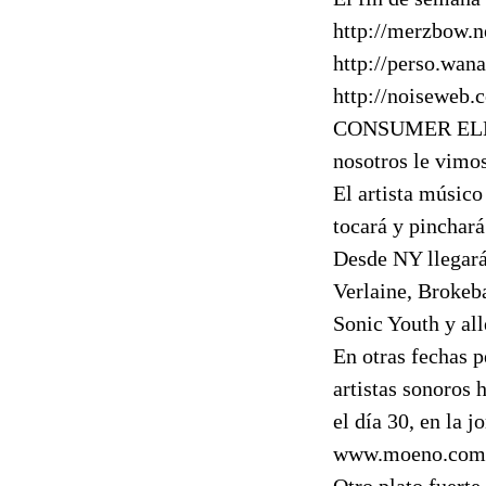
http://merzbow.n
http://perso.wan
http://noiseweb
CONSUMER ELECT
nosotros le vimo
El artista músi
tocará y pinchar
Desde NY llegar
Verlaine, Brokeb
Sonic Youth y al
En otras fechas 
artistas sonoros
el día 30, en la 
www.moeno.com
Otro plato fuert