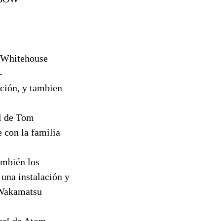
 Whitehouse
-
ción, y tambien
l de Tom
 con la familia
ambién los
una instalación y
o Wakamatsu
ber! de Atom