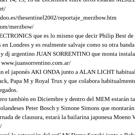
et/
adoo.es/thesentinel2002/reportaje_merzbow.htm
.com/merzbow/
RONICS que es lo mismo que decir Philip Best de
s en Londres y es realmente salvaje como su otra banda
co y dj argentino JUAN SORRENTINO que monta instala
á www.juansorrentino.com.ar/
án el japonés AKI ONDA junto a ALAN LICHT habitua
ack, Papa M y Royal Trux y que colabora habitualmente
legados.
pero también en Diciembre y dentro del MEM estarán t
 holandeses Peter Bosch y Simone Simons que montarán 
jornada de clausura, estará la bailarina japonesa Moen
/
e será la actuación del exCAN Damo Suzuki junto a Ro