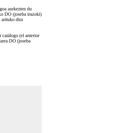
goa aurkezten du
ko DO (joseba irazoki)
rituko dira
catálogo (el anterior
atarra DO (joseba