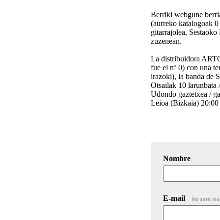
Berriki webgune berri
(aurreko katalogoak 0
gitarrajolea, Sestao
zuzenean.
La distribuidora ARTO
fue el nº 0) con una t
irazoki), la banda 
Otsailak 10 larunbata 
Udondo gaztetxea / g
Leioa (Bizkaia) 20:00
Nombre
E-mail
No será mo