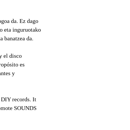
ogoa da. Ez dago
ko eta inguruotako
a banatzea da.
 el disco
ropósito es
ntes y
DIY records. It
d promote SOUNDS