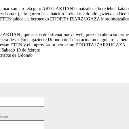
a martxan jarri eta gero ARTO ARTIAN banatzaileak bere lehen katalo
 zkia zuen), hirugarren festa batekin. Leioako Udondo gaztetxean Bera
ko ETEN taldea eta bermeoko EDORTA IZARZUGAZA inprobisatzailea a
 ARTIAN , que acaba de estrenar nueva web, presenta ahora su primer 
ercera fiesta. En el gaztetxe Udondo de Leioa actuarán el guitarrista ber
de Sestao ETEN y el improvisador bermeano EDORTA IZARZUGAZA.
/ Sabado 10 de febrero
aztetxe de Udondo
strado.