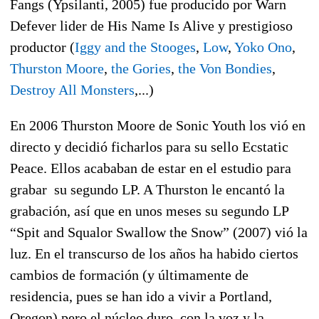
Fangs (Ypsilanti, 2005) fue producido por Warn
Defever lider de His Name Is Alive y prestigioso
productor (
Iggy and the Stooges
,
Low
,
Yoko Ono
,
Thurston Moore
,
the Gories
,
the Von Bondies
,
Destroy All Monsters
,
...)
En 2006 Thurston Moore de Sonic Youth los vió en
directo y decidió ficharlos para su sello Ecstatic
Peace. Ellos acababan de estar en el estudio para
grabar
su segundo LP. A Thurston le encantó la
grabación, así que en unos meses su segundo LP
“Spit and Squalor Swallow the Snow” (2007) vió la
luz. En el transcurso de los años ha habido ciertos
cambios de formación (y últimamente de
residencia, pues se han ido a vivir a Portland,
Oregon) pero el núcleo duro, con la voz y la