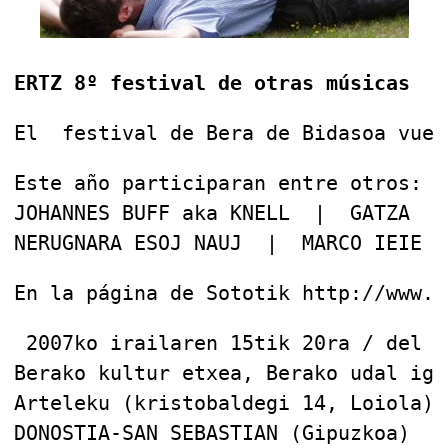
ERTZ 8º festival de otras músicas
El  festival de Bera de Bidasoa vuel
Este año participaran entre otros:  
JOHANNES BUFF aka KNELL  |  GATZA  |
NERUGNARA ESOJ NAUJ  |  MARCO IEIE
En la página de Sototik http://www.s
 2007ko irailaren 15tik 20ra / del 1
Berako kultur etxea, Berako udal ige
Arteleku (kristobaldegi 14, Loiola),
DONOSTIA-SAN SEBASTIAN (Gipuzkoa)