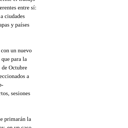
entes entre sí:
 a ciudades
apas y países
s con un nuevo
 que para la
2 de Octubre
leccionados a
b-
rtos, sesiones
ue primarán la
ay, en un caso,