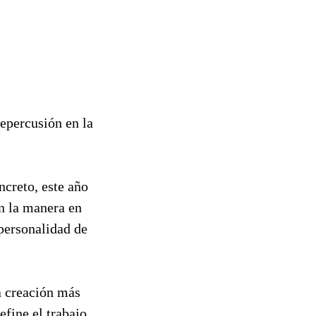
repercusión en la
ncreto, este año
n la manera en
 personalidad de
a creación más
efine el trabajo