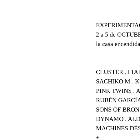
EXPERIMENTA
2 a 5 de OCTUB
la casa encendid
CLUSTER . LIA
SACHIKO M . 
PINK TWINS .
RUBÉN GARCÍA
SONS OF BRON
DYNAMO . ALD
MACHINES DÉS
+