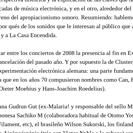
cadas de música electrónica, y en el otro, alrededor de
rreno del apropiacionismo sonoro. Resumiendo: hablem
or qués de los sonidos que le interesan al público que 
y a La Casa Encendida.
ar entre los conciertos de 2008 la presencia al fin en 
cancelación del pasado año. Y por supuesto la de Cluster
 experimentación electrónica alemana: una parte fundam
a que en los años 70 compusieron nombres como Can, F
(Dieter Moebius y Hans-Joachim Roedelius).
na Gudrun Gut (ex-Malaria! y responsable del sello 
japonesa Sachiko M (colaboradora habitual de Otomo Yo
lament, etc), el brasileño Wilson Sukorski, los finlan
s Aixònoéspànic (trío con Victor Nubla a la cabeza) se