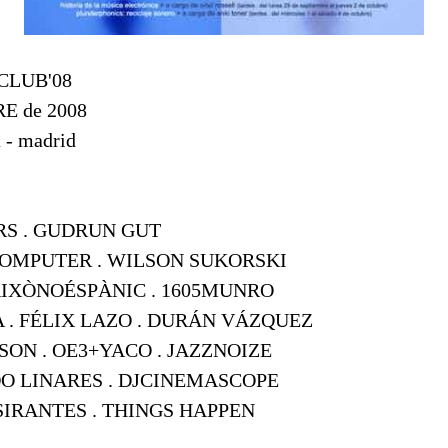
CLUB'08
RE de 2008
a - madrid
RS . GUDRUN GUT
KOMPUTER . WILSON SUKORSKI
 AIXÒNOÉSPÀNIC . 1605MUNRO
 . FÉLIX LAZO . DURÁN VÁZQUEZ
SON . OE3+YACO . JAZZNOIZE
O LINARES . DJCINEMASCOPE
IRANTES . THINGS HAPPEN