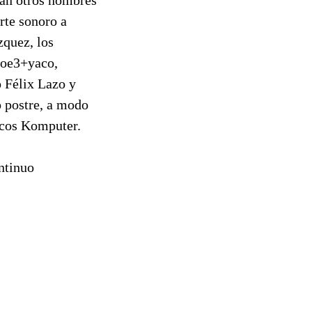
arte sonoro a
zquez, los
 oe3+yaco,
o Félix Lazo y
 postre, a modo
nicos Komputer.
ntinuo