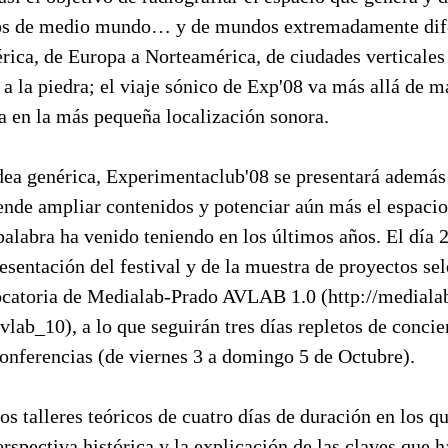
dos de medio mundo… y de mundos extremadamente difer
rica, de Europa a Norteamérica, de ciudades verticales
 a la piedra; el viaje sónico de Exp'08 va más allá de m
a en la más pequeña localización sonora.
 idea genérica, Experimentaclub'08 se presentará ademá
ende ampliar contenidos y potenciar aún más el espacio
palabra ha venido teniendo en los últimos años. El día 
resentación del festival y de la muestra de proyectos se
vocatoria de Medialab-Prado AVLAB 1.0 (http://mediala
avlab_10), a lo que seguirán tres días repletos de concie
conferencias (de viernes 3 a domingo 5 de Octubre).
s talleres teóricos de cuatro días de duración en los q
erspectiva histórica y la explicación de las claves que h