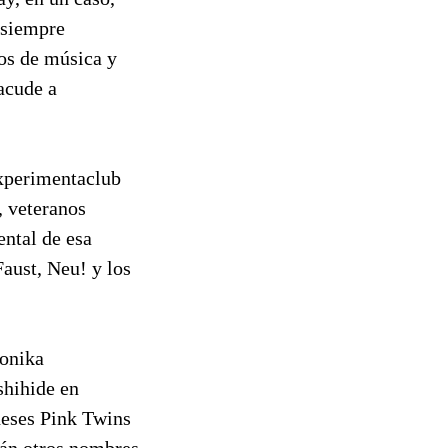
l siempre
os de música y
acude a
Experimentaclub
, veteranos
ental de esa
aust, Neu! y los
Monika
shihide en
deses Pink Twins
rán otros nombres