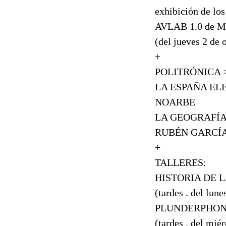
exhibición de los
AVLAB 1.0 de
(del jueves 2 de 
+
POLITRÓNICA > 
LA ESPAÑA ELEC
NOARBE
LA GEOGRAFÍA 
RUBÉN GARCÍA,
+
TALLERES:
HISTORIA DE L
(tardes . del lun
PLUNDERPHONIC
(tardes . del mié