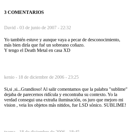
3 COMENTARIOS
David -
03 de junio de 2007 - 22:32
Yo también estuve y aunque vaya a pecar de desconocimiento,
más bien diría que fué un sobreano coñazo.
Y tengo el Death Metal en casa XD
kenio -
18 de diciembre de 2006 - 23:25
Si,si ,si...Grandioso! Al salir comentamos que la palabra "sublime"
dejaba de parecernos ridícula y encontraba su contexto. Yo la
verdad consegui una extraña iluminación, os juro que mejoro mi
vision , veia los objetos más nitidos, fue LSD sónico. SUBLIME!
txema -
18 de diciembre de 2006 - 18:45