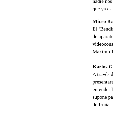
nadie nos
que ya est
Micro Bcn
El ‘Bendi
de aparat
videocons
Máximo 10
Karlos G.
A través d
presentar
entender l
supone pa
de Iruña.