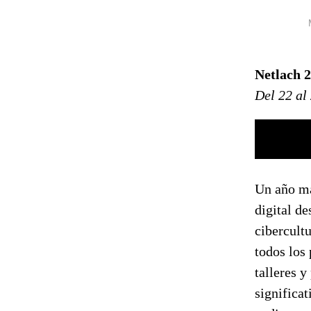
Netlach 2
Del 22 al
Un año má
digital d
cibercult
todos los 
talleres 
significat