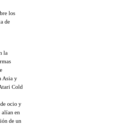
bre los
ta de
n la
armas
e
n Asia y
Atari Cold
 de ocio y
 alían en
sión de un