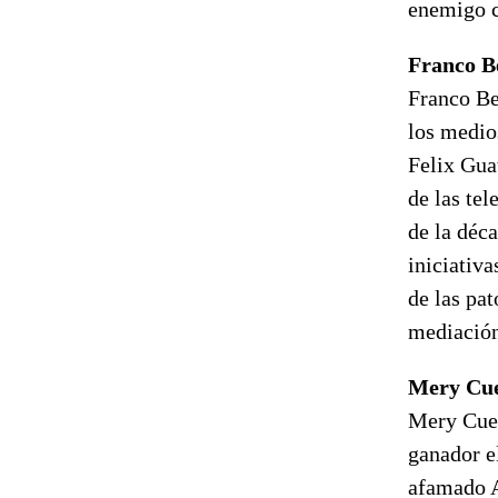
enemigo 
Franco Be
Franco Be
los medios
Felix Guat
de las te
de la déca
iniciativ
de las pat
mediación
Mery Cu
Mery Cue
ganador e
afamado 