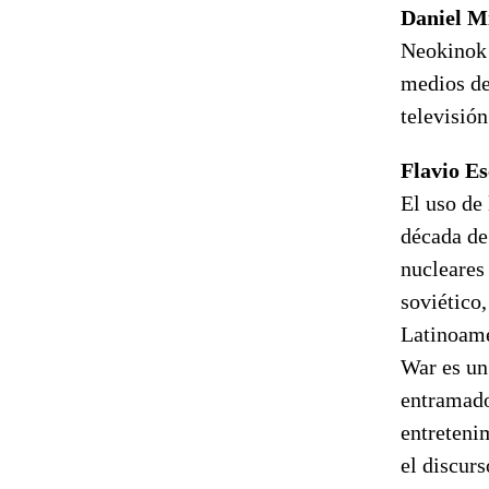
Daniel M
Neokinok 
medios de
televisió
Flavio Es
El uso de
década de
nucleares
soviético
Latinoamér
War es un
entramado 
entreteni
el discurs