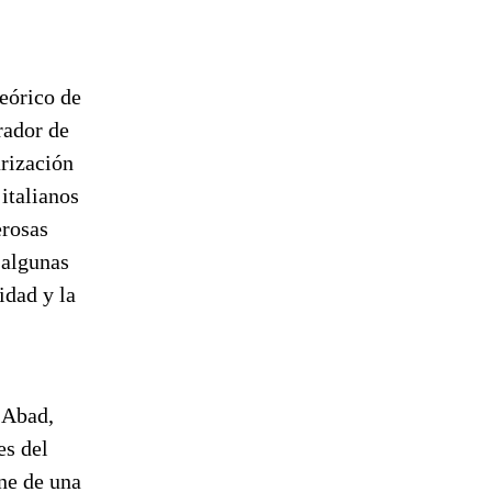
teórico de
rador de
arización
italianos
erosas
 algunas
idad y la
 Abad,
es del
ne de una