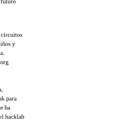
 futuro
 circuitos
niños y
a.
.org
a,
nk para
ue ha
el hacklab