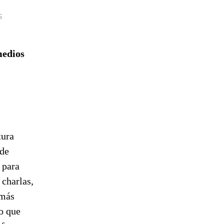
S
medios
tura
 de
 para
 charlas,
 más
lo que