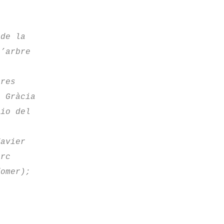
 de la
L’arbre
ares
e Gràcia
rio del
Xavier
arc
fomer);