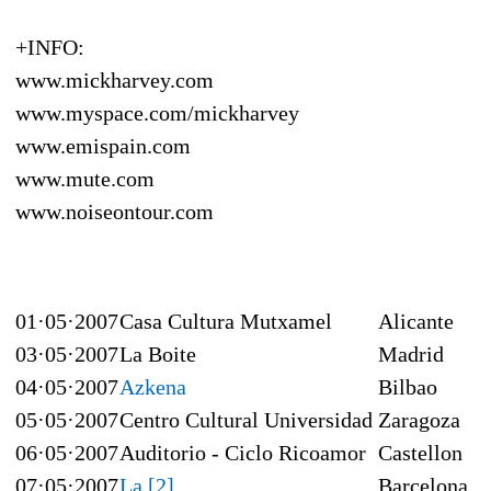
+INFO:
www.mickharvey.com
www.myspace.com/mickharvey
www.emispain.com
www.mute.com
www.noiseontour.com
01·05·2007
Casa Cultura Mutxamel
Alicante
03·05·2007
La Boite
Madrid
04·05·2007
Azkena
Bilbao
05·05·2007
Centro Cultural Universidad
Zaragoza
06·05·2007
Auditorio - Ciclo Ricoamor
Castellon
07·05·2007
La [2]
Barcelona